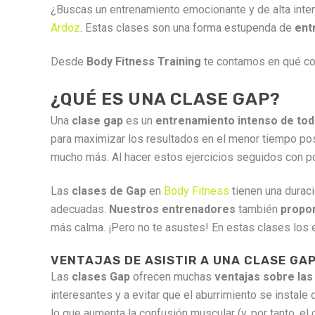
¿Buscas un entrenamiento emocionante y de alta inten
Ardoz
. Estas clases son una forma estupenda de
ent
Desde
Body Fitness Training
te contamos en qué c
¿QUÉ ES UNA CLASE GAP?
Una
clase gap
es un
entrenamiento intenso de tod
para maximizar los resultados en el menor tiempo posib
mucho más. Al hacer estos ejercicios seguidos con po
Las
clases de Gap
en
Body Fitness
tienen una duraci
adecuadas.
Nuestros entrenadores
también
propor
más calma. ¡Pero no te asustes! En estas clases los 
VENTAJAS DE ASISTIR A UNA CLASE GA
Las
clases Gap
ofrecen muchas
ventajas sobre las 
interesantes y a evitar que el aburrimiento se insta
lo que aumenta la confusión muscular (y, por tanto, el