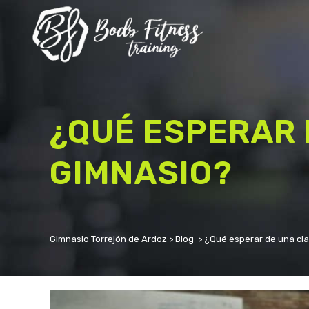
BODY PUMP
BODY COMBAT
¿QUÉ ESPERAR 
GAP
CICLO INDOOR
GIMNASIO?
GLOBAL TRAINING
BF DANCE
KARATE
MEJORAMIENTO FÍSICO
Gimnasio Torrejón de Ardoz
>
Blog
>
¿Qué esperar de una cla
CORE
EDAD DE ORO