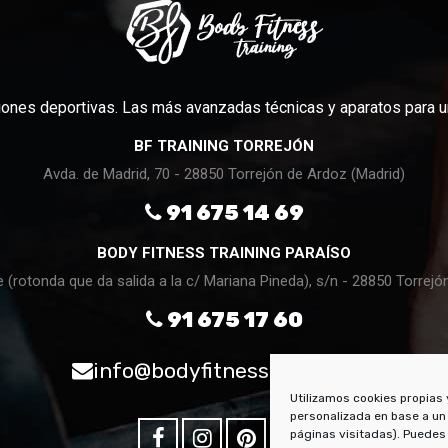
ones deportivas. Las más avanzadas técnicas y aparatos para un
BF TRAINING TORREJÓN
Avda. de Madrid, 70 - 28850 Torrejón de Ardoz (Madrid)
91 675 14 69
BODY FITNESS TRAINING PARAÍSO
e (rotonda que da salida a la c/ Mariana Pineda), s/n - 28850 Torrejó
91 675 17 60
info@bodyfitnesstraining.es
Utilizamos cookies propias 
personalizada en base a un 
páginas visitadas). Puedes