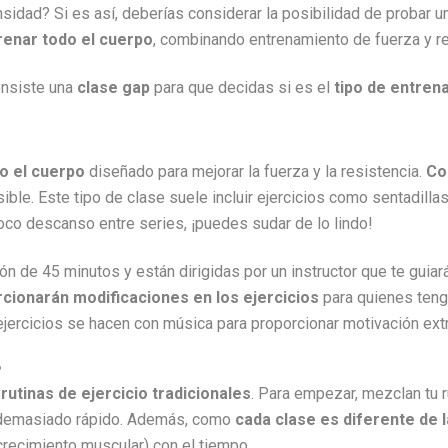
sidad? Si es así, deberías considerar la posibilidad de probar 
renar todo el cuerpo
, combinando entrenamiento de fuerza y re
onsiste una
clase gap
para que decidas si es el
tipo de entren
o el cuerpo
diseñado para mejorar la fuerza y la resistencia.
Co
le. Este tipo de clase suele incluir ejercicios como sentadillas,
co descanso entre series, ¡puedes sudar de lo lindo!
ón de 45 minutos y están dirigidas por un instructor que te guiará
cionarán modificaciones en los ejercicios
para quienes teng
ejercicios se hacen con música para proporcionar motivación ext
P
rutinas de ejercicio tradicionales
. Para empezar, mezclan tu r
le demasiado rápido. Además, como
cada clase es diferente de l
 crecimiento muscular) con el tiempo.