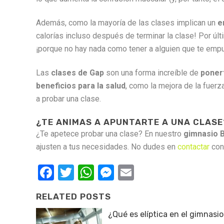
Además, como la mayoría de las clases implican un
e
calorías incluso después de terminar la clase! Por úl
¡porque no hay nada como tener a alguien que te empuj
Las
clases de Gap
son una forma increíble de
poner
beneficios para la salud
, como la mejora de la fuerz
a probar una clase.
¿TE ANIMAS A APUNTARTE A UNA CLASE
¿Te apetece probar una clase? En nuestro
gimnasio B
ajusten a tus necesidades. No dudes en
contactar
con
Facebook
Twitter
WhatsApp
Messenger
Email
RELATED POSTS
¿Qué es elíptica en el gimnasi