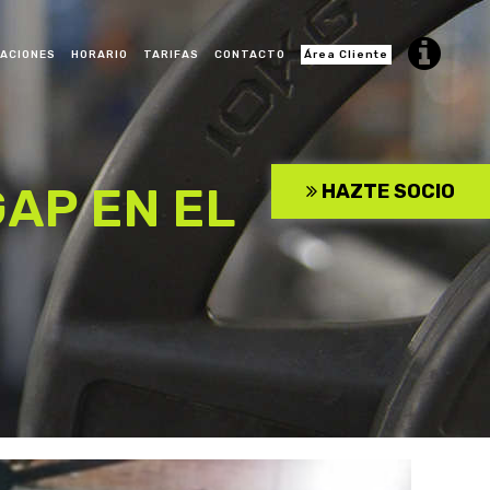
LACIONES
HORARIO
TARIFAS
CONTACTO
Área Cliente
CROSS TRAINING
AP EN EL
HAZTE SOCIO
 KIDS
BAILE URBANO ADULTO
 MODERNO
RITMOS LATINOS