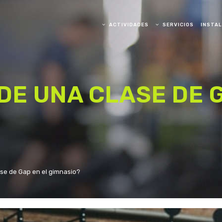
ACTIVIDADES
SERVICIOS
INSTA
BALANCE
DE UNA CLASE DE G
KARATE
PILATES
BAILE
YOGA
se de Gap en el gimnasio?