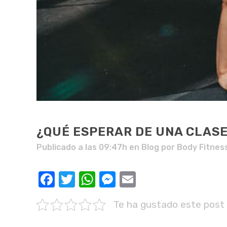
¿QUÉ ESPERAR DE UNA CLASE
Publicado a las 09:47h
en
Blog
por
Body Fitness
Facebook
Twitter
WhatsApp
Messenger
Email
Te ha gustado este post