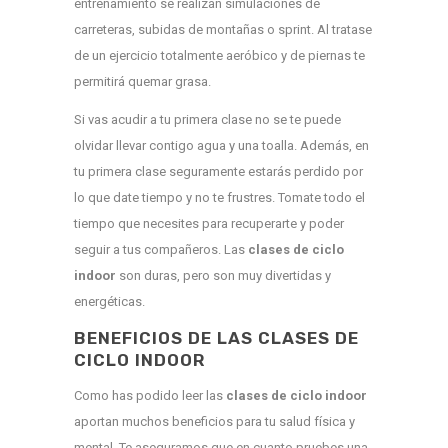
entrenamiento se realizan simulaciones de
carreteras, subidas de montañas o sprint. Al tratase
de un ejercicio totalmente aeróbico y de piernas te
permitirá quemar grasa.
Si vas acudir a tu primera clase no se te puede
olvidar llevar contigo agua y una toalla. Además, en
tu primera clase seguramente estarás perdido por
lo que date tiempo y no te frustres. Tomate todo el
tiempo que necesites para recuperarte y poder
seguir a tus compañeros. Las
clases de ciclo
indoor
son duras, pero son muy divertidas y
energéticas.
BENEFICIOS DE LAS CLASES DE
CICLO INDOOR
Como has podido leer las
clases de ciclo indoor
aportan muchos beneficios para tu salud física y
mental. Te aseguramos que en cuanto pruebes una