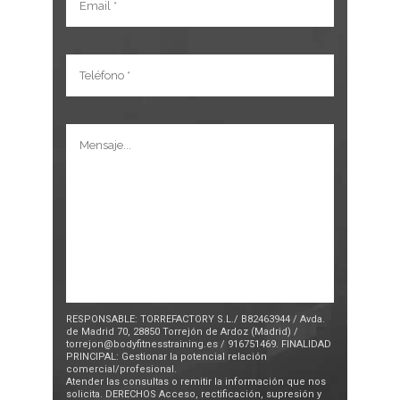
RESPONSABLE: TORREFACTORY S.L./ B82463944 / Avda.
de Madrid 70, 28850 Torrejón de Ardoz (Madrid) /
torrejon@bodyfitnesstraining.es / 916751469. FINALIDAD
PRINCIPAL: Gestionar la potencial relación
comercial/profesional.
Atender las consultas o remitir la información que nos
solicita. DERECHOS Acceso, rectificación, supresión y