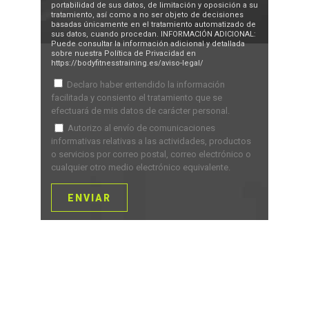
portabilidad de sus datos, de limitación y oposición a su
tratamiento, así como a no ser objeto de decisiones
basadas únicamente en el tratamiento automatizado de
sus datos, cuando procedan. INFORMACIÓN ADICIONAL:
Puede consultar la información adicional y detallada
sobre nuestra Política de Privacidad en
https://bodyfitnesstraining.es/aviso-legal/
Declaro haber entendido la información
facilitada y consiento el tratamiento que se
efectuará de mis datos de carácter personal.
Autorizo al envío de comunicaciones
informativas relativas a las actividades, productos
o servicios por correo postal, correo electrónico o
cualquier otro medio electrónico equivalente.