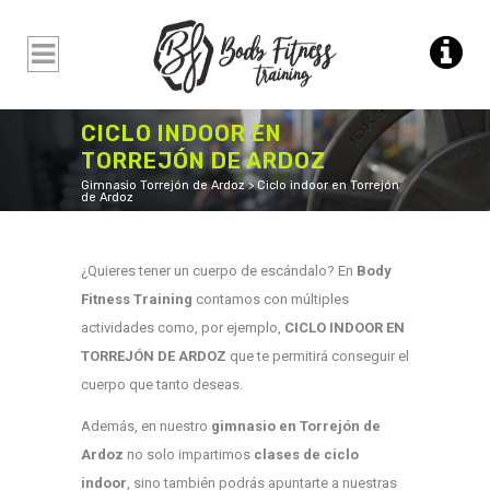
CICLO INDOOR EN
TORREJÓN DE ARDOZ
Gimnasio Torrejón de Ardoz
>
Ciclo indoor en Torrejón
de Ardoz
¿Quieres tener un cuerpo de escándalo? En
Body
Fitness Training
contamos con múltiples
actividades como, por ejemplo,
CICLO INDOOR EN
TORREJÓN DE ARDOZ
que te permitirá conseguir el
cuerpo que tanto deseas.
Además, en nuestro
gimnasio en Torrejón de
Ardoz
no solo impartimos
clases de ciclo
indoor
, sino también podrás apuntarte a nuestras