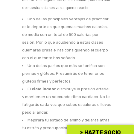
de nuestras clases vas a querer repetir.
Uno de las principales ventajas de practicar
este deporte es que quemas muchas calorías,
de media son un total de 500 calorías por
sesión. Por lo que acudiendo a estas clases
quemarás grasa e iras consiguiendo el cuerpo
con el que tanto has soñado.
Una de las partes que más se tonifica son
piernas y glúteos. Presumirás de tener unos
glúteos firmes y perfectos.
El
ciclo indoor
disminuye la presión arterial
y mantienen un adecuado ritmo cardiaco. No te
fatigarás cada vez que subes escaleras o llevas
peso al andar.
Mejorará tu estado de ánimo y dejarás atrás
tu estrés y preocupaciones del día a día.
HAZTE SOCIO