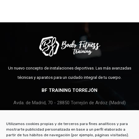
Un nuevo concepto de instalaciones deportivas. Las más avanzadas
técnicas y aparatos para un cuidado integral de tu cuerpo.
BF TRAINING TORREJÓN
Avda. de Madrid, 70 - 28850 Torrejón de Ardoz (Madrid)
91 675 14 69
Utilizamos cookies propias y de terceros para fines analíticos y para
BODY FITNESS TRAINING PARAÍSO
mostrarte publicidad personalizada en base a un perfil elaborado a
partir de tus hábitos de navegación (por ejemplo, páginas visitadas).