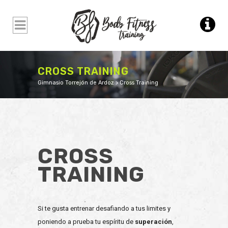
CROSS TRAINING
Gimnasio Torrejón de Ardoz
>
Cross Training
CROSS
TRAINING
Si te gusta entrenar desafiando a tus limites y
poniendo a prueba tu espíritu de
superación
,