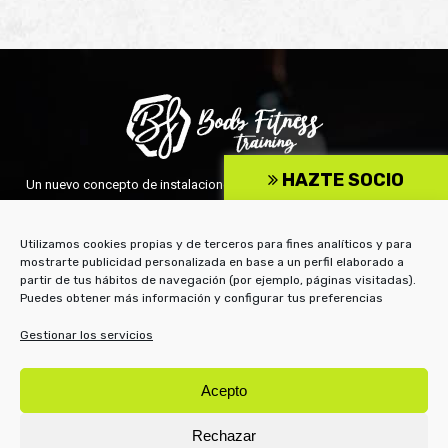
HAZTE SOCIO
Un nuevo concepto de instalaciones deportivas. Las más avanzadas
técnicas y aparatos para un cuidado integral de tu cuerpo.
BF TRAINING TORREJÓN
Utilizamos cookies propias y de terceros para fines analíticos y para
mostrarte publicidad personalizada en base a un perfil elaborado a
Avda. de Madrid, 70 - 28850 Torrejón de Ardoz (Madrid)
partir de tus hábitos de navegación (por ejemplo, páginas visitadas).
91 675 14 69
Puedes obtener más información y configurar tus preferencias
BODY FITNESS TRAINING PARAÍSO
Gestionar los servicios
Plaza Pablo Olavide (rotonda que da salida a la c/ Mariana
Pineda), s/n - 28850 Torrejón de Ardoz (Madrid)
Acepto
91 675 17 60
Rechazar