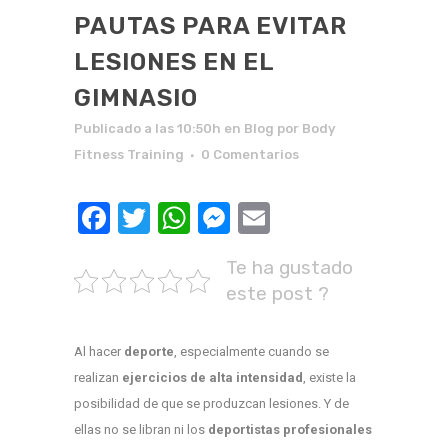
PAUTAS PARA EVITAR
LESIONES EN EL
GIMNASIO
Publicado a las 10:50h
en
Blog
por
Body
Fitness Training
0 Comentarios
Facebook
Twitter
WhatsApp
Messenger
Email
Te ha gustado
este post ?
Al hacer
deporte
, especialmente cuando se
realizan
ejercicios de alta intensidad
, existe la
posibilidad de que se produzcan lesiones. Y de
ellas no se libran ni los
deportistas profesionales