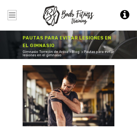
PAUTAS PARA EVITAR LESIONES EN
EL GIMNASIO
Gimnasio Torrejón de Ardoz
>
Blog
>
Pautas para evitar
lesiones en el gimnasio