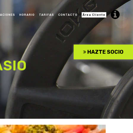
LACIONES
HORARIO
TARIFAS
CONTACTO
Área Cliente
CROSS TRAINING
HAZTE SOCIO
 KIDS
BAILE URBANO ADULTO
ASIO
 MODERNO
RITMOS LATINOS