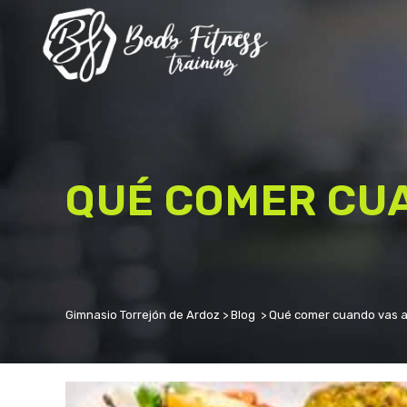
BODY PUMP
BODY COMBAT
GAP
CICLO INDOOR
QUÉ COMER CUA
GLOBAL TRAINING
BF DANCE
KARATE
MEJORAMIENTO FÍSICO
Gimnasio Torrejón de Ardoz
>
Blog
>
Qué comer cuando vas a
CORE
EDAD DE ORO