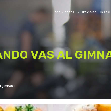
ACTIVIDADES
SERVICIOS
INSTA
BALANCE
KARATE
PILATES
NDO VAS AL GIMN
BAILE
YOGA
l gimnasio