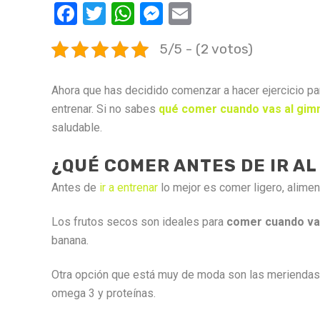
Facebook
Twitter
WhatsApp
Messenger
Email
5/5 - (2 votos)
Ahora que has decidido comenzar a hacer ejercicio pa
entrenar. Si no sabes
qué comer cuando vas al gim
saludable.
¿QUÉ COMER ANTES DE IR AL
Antes de
ir a entrenar
lo mejor es comer ligero, alime
Los frutos secos son ideales para
comer cuando va
banana.
Otra opción que está muy de moda son las meriendas d
omega 3 y proteínas.