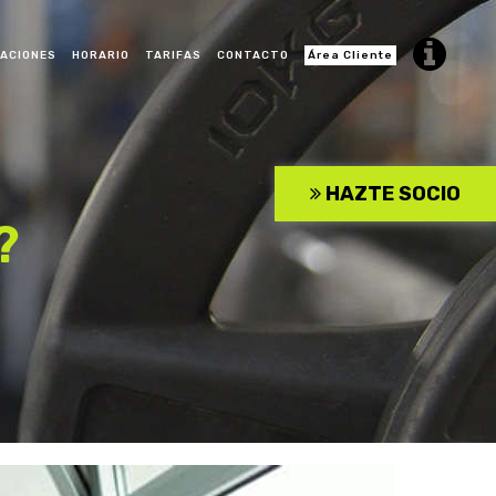
LACIONES
HORARIO
TARIFAS
CONTACTO
Área Cliente
CROSS TRAINING
HAZTE SOCIO
 KIDS
BAILE URBANO ADULTO
?
 MODERNO
RITMOS LATINOS