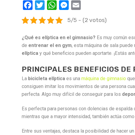
Facebook
Twitter
WhatsApp
Messenger
Email
5/5 - (2 votos)
¿Qué es elíptica en el gimnasio?
Es muy común escuc
de
entrenar el en gym
, esta máquina de sala puede 
elíptica
y qué beneficios pueden aportarte. ¡Estás a
PRINCIPALES BENEFICIOS DE 
La
bicicleta elíptica
es una
máquina de gimnasio
que 
consiguen imitar los movimientos de una persona cua
perfecta. Algo muy difícil de conseguir para los
depor
Es perfecta para personas con dolencias de espalda
mientras que a mayor intensidad, también actúa com
Entre sus ventajas, destaca la posibilidad de hacer u