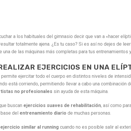
har a los habituales del gimnasio decir que van a «hacer elíp
resultar totalmente ajena. ¿Es tu caso? Si es así no dejes de le
nte una de las máquinas más completas para tus entrenamientos 
REALIZAR EJERCICIOS EN UNA ELÍP
permite ejercitar todo el cuerpo en distintos niveles de intensid
ndo está corriendo, permitiendo llevar a cabo una combinación 
tistas no profesionales
sin ayuda de esta máquina.
 que buscan
ejercicios suaves de rehabilitación
, así como par
o base del
entrenamiento diario
de muchas personas.
n
ejercicio similar al running
cuando no es posible salir al exte