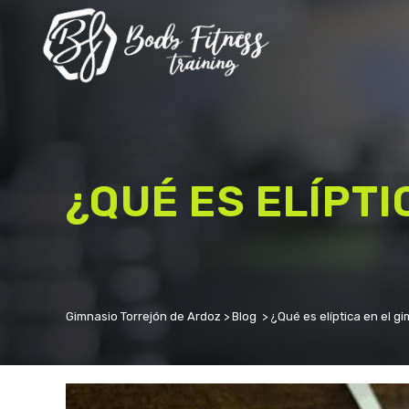
BODY PUMP
BODY COMBAT
GAP
CICLO INDOOR
¿QUÉ ES ELÍPTI
GLOBAL TRAINING
BF DANCE
KARATE
MEJORAMIENTO FÍSICO
Gimnasio Torrejón de Ardoz
>
Blog
>
¿Qué es elíptica en el g
CORE
EDAD DE ORO