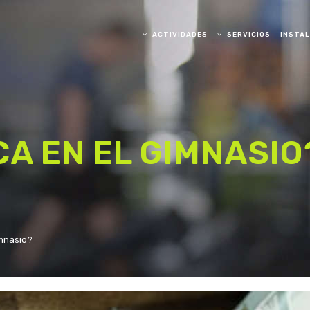
ACTIVIDADES
SERVICIOS
INSTA
BALANCE
KARATE
PILATES
CA EN EL GIMNASIO
BAILE
YOGA
imnasio?