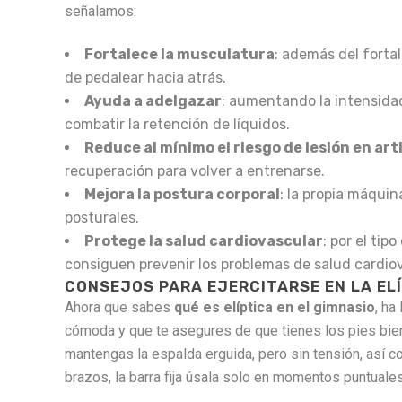
señalamos:
Fortalece la musculatura
: además del forta
de pedalear hacia atrás.
Ayuda a adelgazar
: aumentando la intensida
combatir la retención de líquidos.
Reduce al mínimo el riesgo de lesión en ar
recuperación para volver a entrenarse.
Mejora la postura corporal
: la propia máquin
posturales.
Protege la salud cardiovascular
: por el tip
consiguen prevenir los problemas de salud cardiov
CONSEJOS PARA EJERCITARSE EN LA ELÍ
Ahora que sabes
qué es elíptica en el gimnasio
, ha
cómoda y que te asegures de que tienes los pies bien
mantengas la espalda erguida, pero sin tensión, así 
brazos, la barra fija úsala solo en momentos puntuales