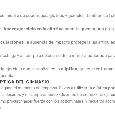
lecimiento de cuádriceps, glúteos y gemelos, también se for
d,
hacer ejercicio en la elíptica
permite quemar una gran 
ticulaciones
: la ausencia de impacto protege la las articula
a «obliga» al cuerpo a colocarse de la manera adecuada para
o de ejercicio que se realiza en la
elíptica
, quienes entrenan
ascular.
PTICA DEL GIMNASIO
 llegado el momento de empezar. Si vas a
utilizar la elíptica p
 colocados y el cuerpo estabilizado antes de empezar el ejerci
como procurar hacer fuerza con los abdominales. Y recuerda aco
.