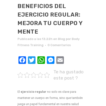
BENEFICIOS DEL
EJERCICIO REGULAR:
MEJORA TU CUERPO Y
MENTE
Publicado a las 13:22h
en
Blog
por
Body
Fitness Training
0 Comentarios
Facebook
Twitter
WhatsApp
Messenger
Email
Te ha gustado
este post ?
El
ejercicio regular
no solo es clave para
mantener un cuerpo en forma, sino que también
juega un papel fundamental en nuestra salud