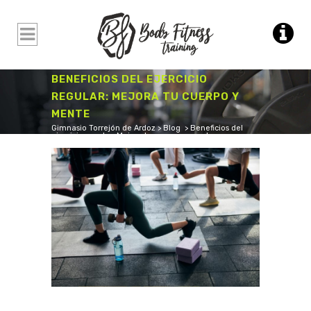
BENEFICIOS DEL EJERCICIO
REGULAR: MEJORA TU CUERPO Y
MENTE
Gimnasio Torrejón de Ardoz
>
Blog
>
Beneficios del
ejercicio regular: Mejora tu cuerpo y mente